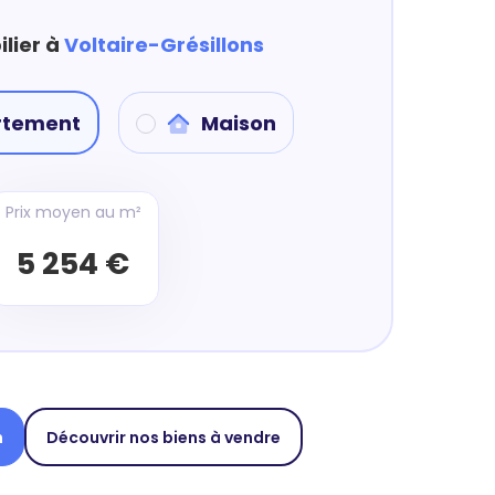
lier à
Voltaire-Grésillons
rtement
Maison
Prix moyen au m²
5 254 €
n
Découvrir nos biens à vendre