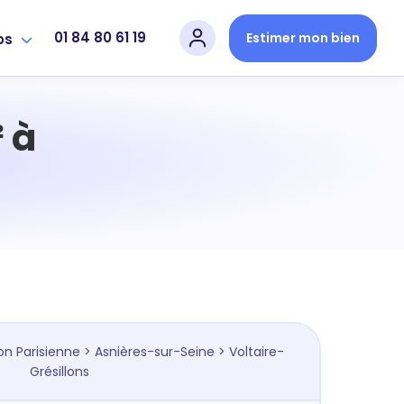
01 84 80 61 19
Estimer mon bien
os
 à
on Parisienne
>
Asnières-sur-Seine
> Voltaire-
Grésillons