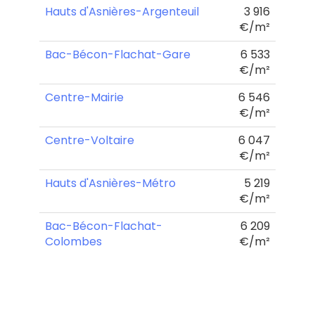
Hauts d'Asnières-Argenteuil
3 916
€/m²
Bac-Bécon-Flachat-Gare
6 533
€/m²
Centre-Mairie
6 546
€/m²
Centre-Voltaire
6 047
€/m²
Hauts d'Asnières-Métro
5 219
€/m²
Bac-Bécon-Flachat-
6 209
Colombes
€/m²