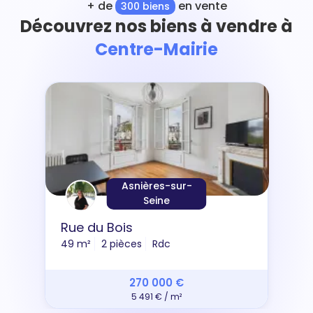
+ de
en vente
300 biens
Découvrez nos biens à vendre à
Centre-Mairie
Asnières-sur-
Seine
Rue du Bois
49 m²
2 pièces
Rdc
270 000 €
5 491 € / m²