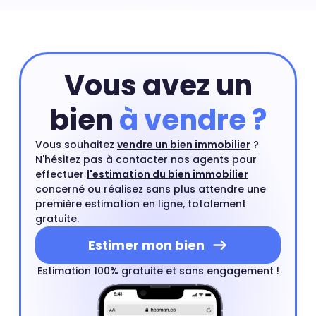
votre appartement. Ensuite, vous pourrez compléter
cette première estimation par une estimation à
domicile par un agent immobilier. Ce rendez-vous est
gratuit et sans engagement.
Estimer mon bien
Vous avez un
bien
à vendre ?
Vous souhaitez
vendre un bien immobilier
?
N'hésitez pas à contacter nos agents pour
effectuer
l'estimation du bien immobilier
concerné ou réalisez sans plus attendre une
première estimation en ligne, totalement
gratuite.
Estimer mon bien
Estimation 100% gratuite et sans engagement !