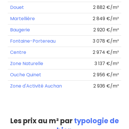
Douet
2 882 €/m²
Martellière
2 849 €/m²
Baugerie
2 920 €/m²
Fontaine-Portereau
3 078 €/m²
Centre
2 974 €/m²
Zone Naturelle
3 137 €/m²
Ouche Quinet
2 956 €/m²
Zone d'Activité Auchan
2 936 €/m²
Les prix au m² par
typologie de