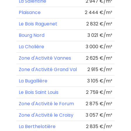
La Salentine
2 947 €/m²
Plaisance
2 444 €/m²
Le Bois Raguenet
2 832 €/m²
Bourg Nord
3 021 €/m²
La Cholière
3 000 €/m²
Zone d'Activité Vannes
2 625 €/m²
Zone d'Activité Grand Val
2 915 €/m²
La Bugallière
3 105 €/m²
Le Bois Saint Louis
2 759 €/m²
Zone d'Activité le Forum
2 875 €/m²
Zone d'Activité le Croisy
3 057 €/m²
La Berthelotière
2 835 €/m²