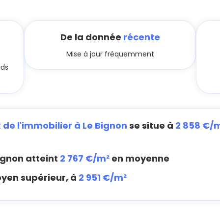
De la donnée
récente
Mise à jour fréquemment
nds
x de l'immobilier à Le Bignon
se situe à
2 858 €/
ignon atteint
2 767 €/m²
en moyenne
oyen supérieur, à
2 951 €/m²