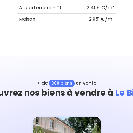
Appartement - T5
2 458 €/m²
Maison
2 951 €/m²
+ de
en vente
300 biens
vrez nos biens à vendre à
Le 