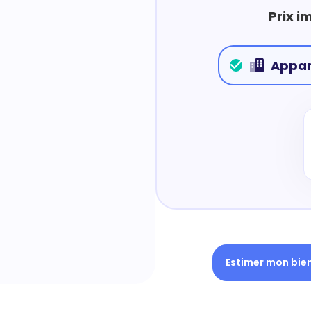
Prix i
Appa
Estimer mon bie