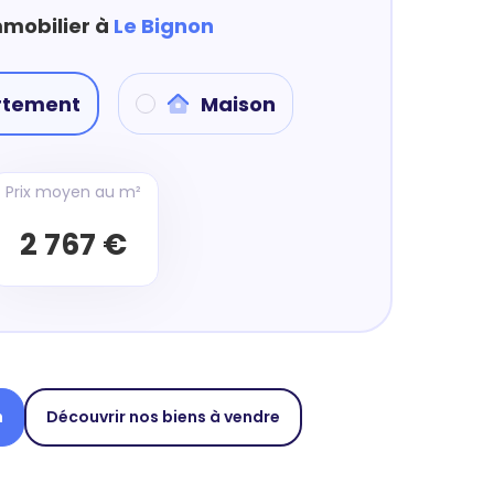
mmobilier à
Le Bignon
rtement
Maison
Prix moyen au m²
2 767 €
n
Découvrir nos biens à vendre