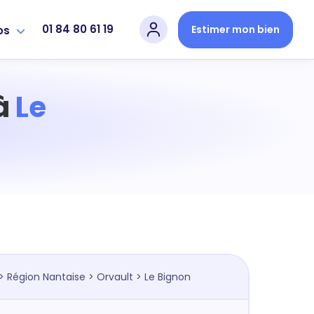
01 84 80 61 19
Estimer mon bien
os
 à
Le
>
Région Nantaise
>
Orvault
> Le Bignon