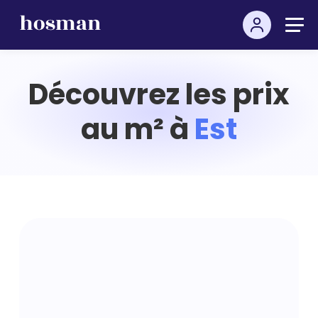
Découvrez les prix
au m² à
Est