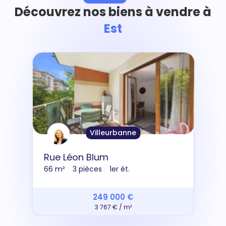
Découvrez nos biens à vendre à
Est
Villeurbanne
Rue Léon Blum
66 m²
3 pièces
1er ét.
249 000 €
3 767 € / m²