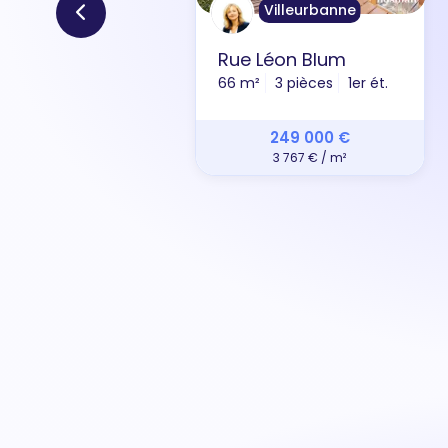
Villeurbanne
Rue Léon Blum
66 m²
3 pièces
1er ét.
249 000 €
3 767 € / m²