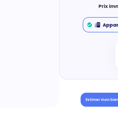
Prix im
Appa
Estimer mon bie