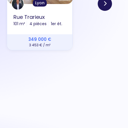
Lyon
Rue Trarieux
Che
101 m²
4 pièces
1er ét.
42 m
349 000 €
3 453 € / m²