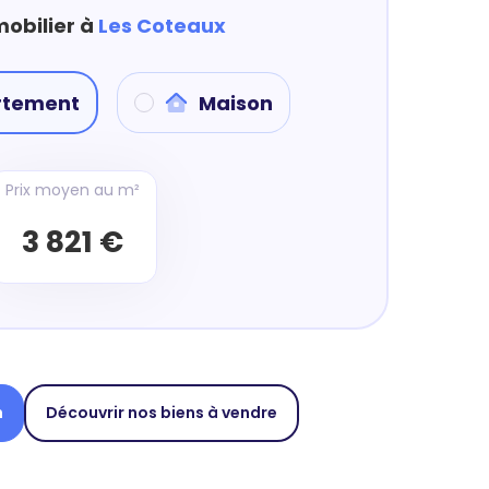
mobilier à
Les Coteaux
rtement
Maison
Prix moyen au m²
3 821 €
n
Découvrir nos biens à vendre