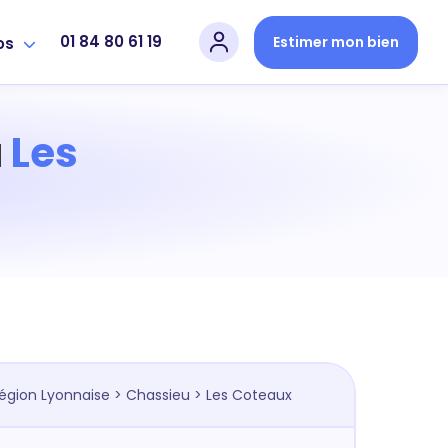
01 84 80 61 19
Estimer mon bien
os
à
Les
égion Lyonnaise
>
Chassieu
> Les Coteaux