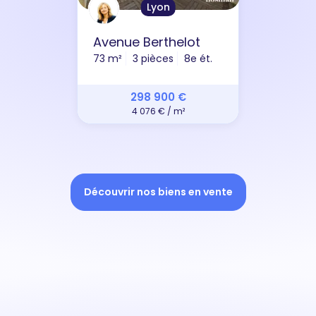
Lyon
Avenue Berthelot
73 m²
3 pièces
8e ét.
298 900 €
4 076 € / m²
Découvrir nos biens en vente