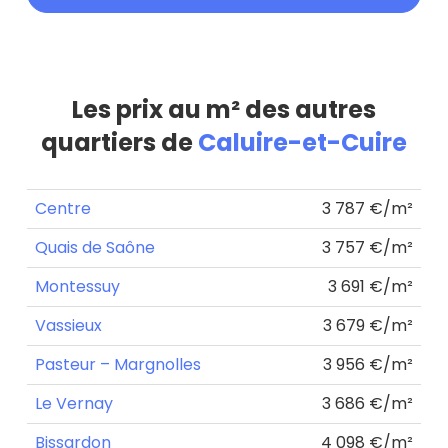
Les prix au m² des autres
quartiers de
Caluire-et-Cuire
Centre
3 787 €/m²
Quais de Saône
3 757 €/m²
Montessuy
3 691 €/m²
Vassieux
3 679 €/m²
Pasteur – Margnolles
3 956 €/m²
Le Vernay
3 686 €/m²
Bissardon
4 098 €/m²