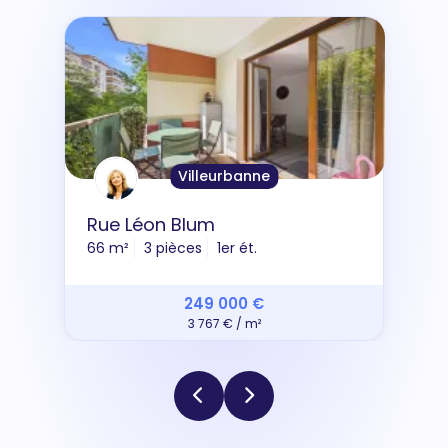
Villeurbanne
Rue Léon Blum
66 m²
3 pièces
1er ét.
249 000 €
3 767 € / m²