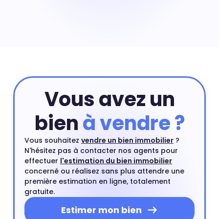
Pour obtenir la valeur de votre appartement situé dans
le quartier de Pont de Neuville à Tourcoing vous pouvez
commencer par réaliser une estimation en ligne qui
prend en compte les critères principaux de votre
appartement. Ensuite, vous pourrez compléter cette
première estimation par une estimation à domicile par
un agent immobilier. Ce rendez-vous est gratuit et sans
engagement.
Estimer mon bien
Vous avez un
bien
à vendre ?
Vous souhaitez
vendre un bien immobilier
?
N'hésitez pas à contacter nos agents pour
effectuer
l'estimation du bien immobilier
concerné ou réalisez sans plus attendre une
première estimation en ligne, totalement
gratuite.
Estimer mon bien