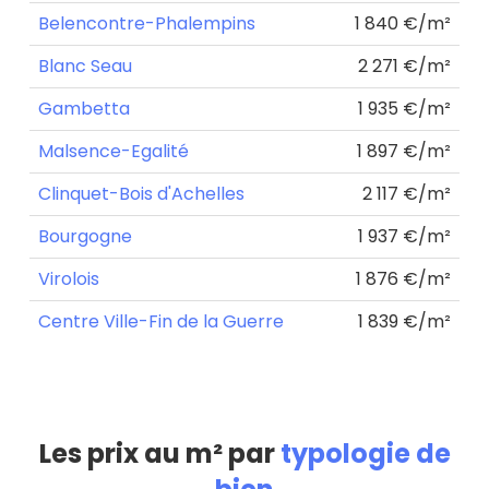
Belencontre-Phalempins
1 840 €/m²
Blanc Seau
2 271 €/m²
Gambetta
1 935 €/m²
Malsence-Egalité
1 897 €/m²
Clinquet-Bois d'Achelles
2 117 €/m²
Bourgogne
1 937 €/m²
Virolois
1 876 €/m²
Centre Ville-Fin de la Guerre
1 839 €/m²
Les prix au m² par
typologie de