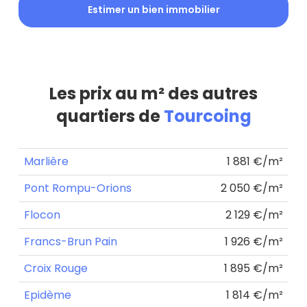
Estimer un bien immobilier
Les prix au m² des autres
quartiers de
Tourcoing
Marlière
1 881 €/m²
Pont Rompu-Orions
2 050 €/m²
Flocon
2 129 €/m²
Francs-Brun Pain
1 926 €/m²
Croix Rouge
1 895 €/m²
Epidème
1 814 €/m²