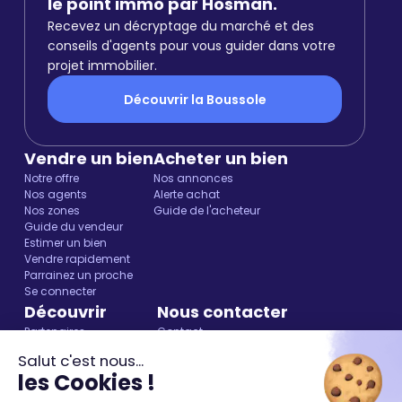
le point immo par Hosman.
Recevez un décryptage du marché et des
conseils d'agents pour vous guider dans votre
projet immobilier.
Découvrir la Boussole
Vendre un bien
Acheter un bien
Notre offre
Nos annonces
Nos agents
Alerte achat
Nos zones
Guide de l'acheteur
Guide du vendeur
Estimer un bien
Vendre rapidement
Parrainez un proche
Se connecter
Découvrir
Nous contacter
Partenaires
Contact
Blog
01 84 80 61 19
Salut c'est nous...
Presse et media kit
les Cookies !
Jobs
Devenir agent Hosman