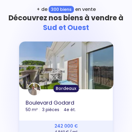
+ de
en vente
300 biens
Découvrez nos biens à vendre à
Sud et Ouest
Bordeaux
Boulevard Godard
50 m²
3 pièces
4e ét.
242 000 €
4 840 € / m²