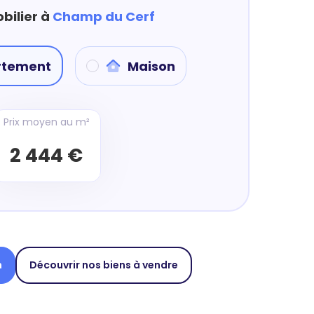
bilier à
Champ du Cerf
rtement
Maison
Prix moyen au m²
2 444 €
n
Découvrir nos biens à vendre