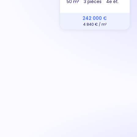
50 m²
3 pièces
4e ét.
242 000 €
4 840 € / m²