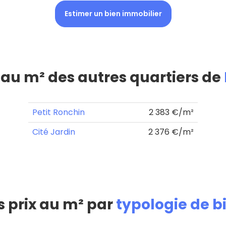
Estimer un bien immobilier
x au m² des autres quartiers de
Petit Ronchin
2 383 €/m²
Cité Jardin
2 376 €/m²
s prix au m² par
typologie de b