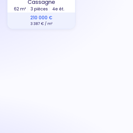
Cassagne
62 m²
3 pièces
4e ét.
88 m
210 000 €
3 387 € / m²