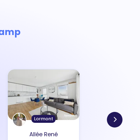
amp
Lormont
Allée René
Ru