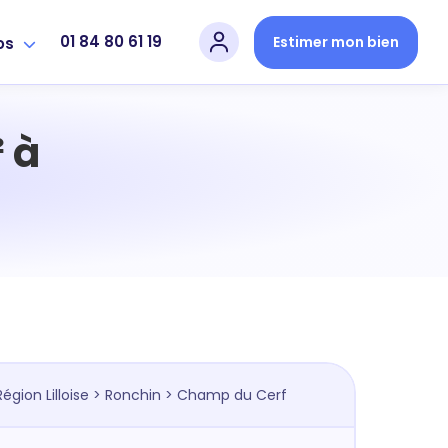
01 84 80 61 19
Estimer mon bien
os
 à
Région Lilloise
>
Ronchin
> Champ du Cerf