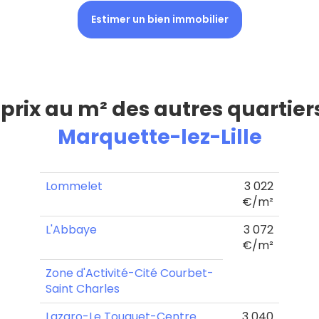
Estimer un bien immobilier
 prix au m² des autres quartier
Marquette-lez-Lille
Lommelet
3 022
€/m²
L'Abbaye
3 072
€/m²
Zone d'Activité-Cité Courbet-
Saint Charles
Lazaro-Le Touquet-Centre
3 040