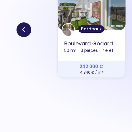
Bordeaux
Boulevard Godard
50 m²
3 pièces
4e ét.
242 000 €
4 840 € / m²