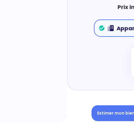
Prix 
Appa
Estimer mon bie