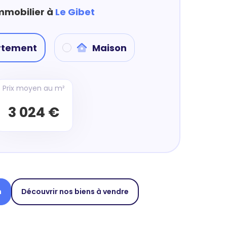
immobilier à
Le Gibet
rtement
Maison
Prix moyen au m²
3 024 €
n
Découvrir nos biens à vendre