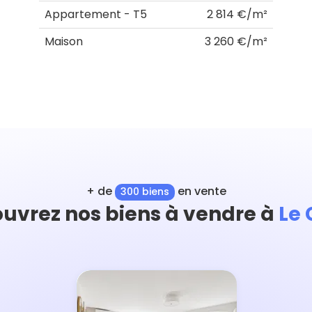
Appartement - T5
2 814 €/m²
Maison
3 260 €/m²
+ de
en vente
300 biens
uvrez nos biens à vendre à
Le 