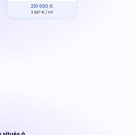
210 000 €
3 387 € / m²
 situés à