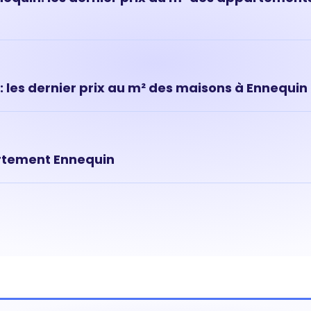
ts à Ennequin ont évolué très rapidement ces dernières années. 
é à Ennequin est de 2 468 € au m² en moyenne.
 les dernier prix au m² des maisons à Ennequin
ns le quartier de Ennequin sont des biens immobiliers rares et r
 est donc souvent plus élevé que celui d'un appartement. Pri
rtement Ennequin
t dépend de nombreux critères dont les premiers sont sa locali
a surface ou encore son numéro d'étage. Pour connaître la valeu
ez commencer par une estimation en ligne et compléter si bes
c l'un de nos agents du quartier.
Estimer mon bien