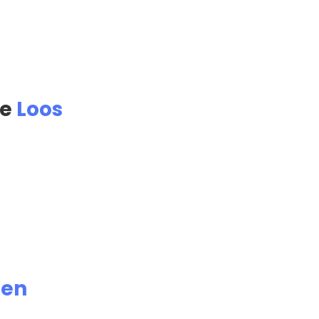
de
Loos
ien