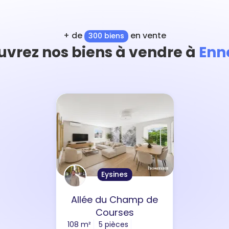
+ de
en vente
300 biens
vrez nos biens à vendre à
Enn
Eysines
Allée du Champ de
Courses
108 m²
5 pièces