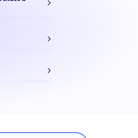
Aujourd'hui, le prix
echerchés, le prix au
x moyen m² d'une
sation précise dans le
r précise de votre
oin cette estimation