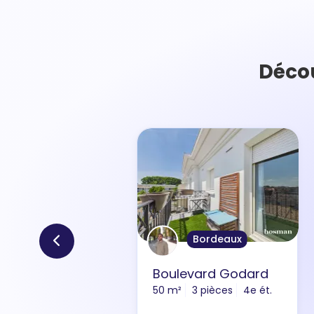
Décou
Bordeaux
Boulevard Godard
50 m²
3 pièces
4e ét.