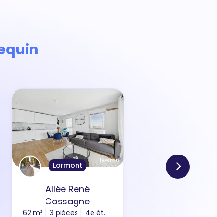
equin
Lormont
Allée René
Ru
Cassagne
62 m²
3 pièces
4e ét.
88 m