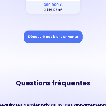
399 900 €
3 389 € / m²
Découvrir nos biens en vente
Questions fréquentes
quin: les dernier prix au m² des appartements