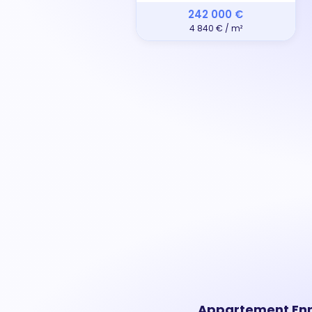
242 000 €
4 840 € / m²
Appartement Enne