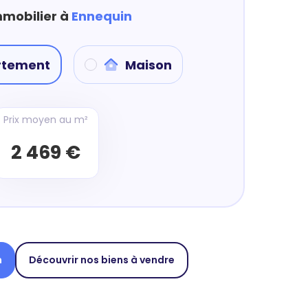
mmobilier à
Ennequin
rtement
Maison
Prix moyen au m²
2 469 €
n
Découvrir nos biens à vendre