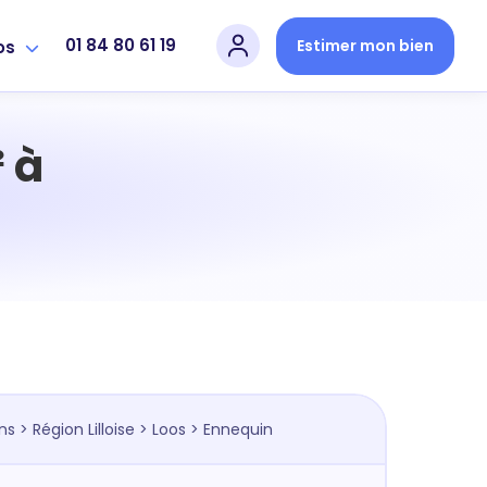
01 84 80 61 19
Estimer mon bien
os
 à
ns
>
Région Lilloise
>
Loos
> Ennequin