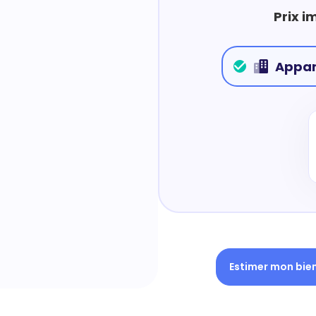
Prix i
Appa
Estimer mon bie