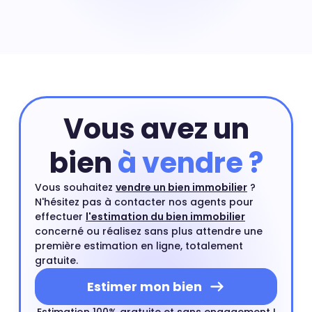
dont les premiers sont sa localisation précise dans le
quartier de quartier, sa surface ou encore son numéro
d'étage. Pour connaître la valeur précise de votre
appartement vous pouvez commencer par une
estimation en ligne et compléter si besoin cette
estimation par un rendez-vous avec l'un de nos agents
du quartier.
Estimer mon bien
Vous avez un
bien
à vendre ?
Vous souhaitez
vendre un bien immobilier
?
N'hésitez pas à contacter nos agents pour
effectuer
l'estimation du bien immobilier
concerné ou réalisez sans plus attendre une
première estimation en ligne, totalement
gratuite.
Estimer mon bien