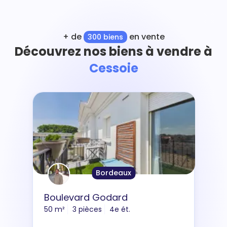
+ de
en vente
300 biens
Découvrez nos biens à vendre à
Cessoie
Bordeaux
Boulevard Godard
50 m²
3 pièces
4e ét.