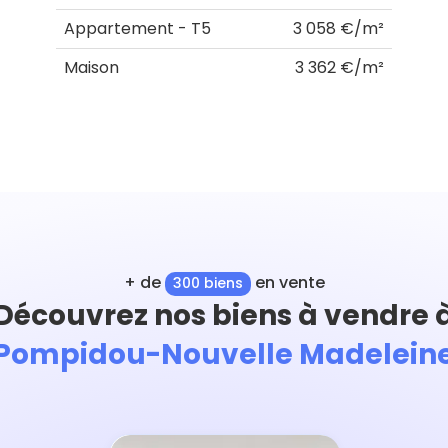
Appartement - T5
3 058 €/m²
Maison
3 362 €/m²
+ de
en vente
300 biens
Découvrez nos biens à vendre 
Pompidou-Nouvelle Madelein