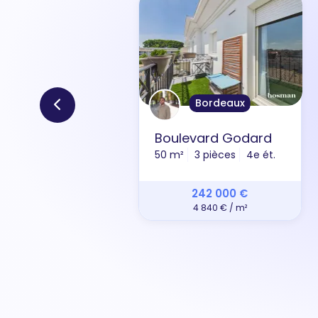
Bordeaux
Boulevard Godard
50 m²
3 pièces
4e ét.
242 000 €
4 840 € / m²