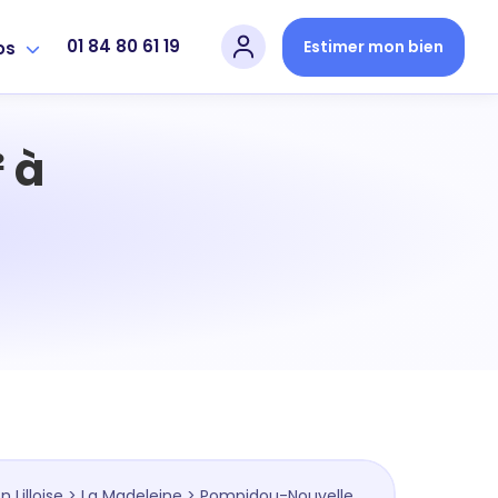
01 84 80 61 19
Estimer mon bien
os
 à
n Lilloise
>
La Madeleine
> Pompidou-Nouvelle