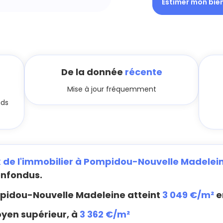
Estimer mon bie
De la donnée
récente
Mise à jour fréquemment
nds
x de l'immobilier à Pompidou-Nouvelle Madelei
onfondus.
idou-Nouvelle Madeleine atteint
3 049 €/m²
e
oyen supérieur, à
3 362 €/m²