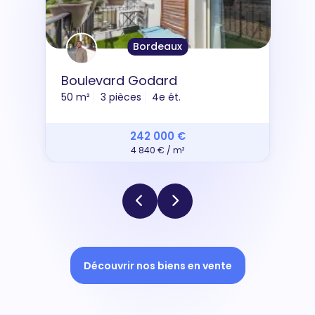
Bordeaux
Boulevard Godard
50 m²
3 pièces
4e ét.
242 000 €
4 840 € / m²
Découvrir nos biens en vente