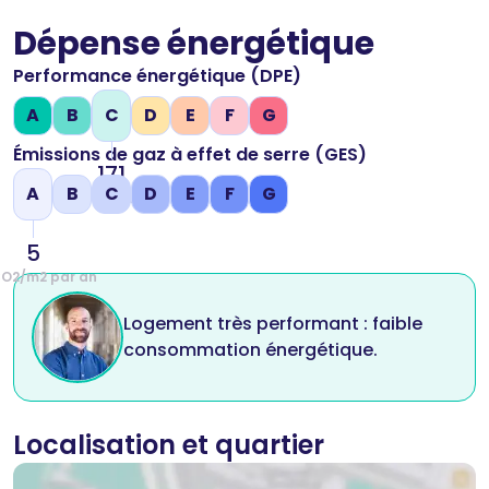
Dépense énergétique
Performance énergétique (DPE)
A
B
C
D
E
F
G
Émissions de gaz à effet de serre (GES)
171
A
B
C
D
E
F
G
kWh/m2 par an
5
CO2/m2 par an
Logement très performant : faible
consommation énergétique.
Localisation et quartier