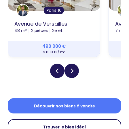
Paris 16
Avenue de Versailles
Avenu
48 m²
2 pièces
2e ét.
7 m²
490 000 €
9 800 € / m²
Découvrir nos biens à vendre
Trouver le bien idéal