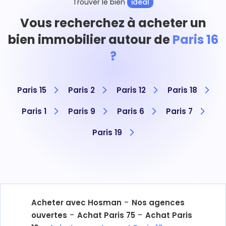
Trouver le bien
idéal
Vous recherchez à acheter un
bien immobilier autour de
Paris 16
?
Paris 15
Paris 2
Paris 12
Paris 18
Paris 1
Paris 9
Paris 6
Paris 7
Paris 19
-
Acheter avec Hosman
Nos agences
-
-
ouvertes
Achat Paris 75
Achat Paris