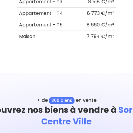
Appartement - T3
8 518 €/m²
Appartement - T4
8 773 €/m²
Appartement - T5
8 660 €/m²
Maison
7 794 €/m²
+ de
en vente
300 biens
uvrez nos biens à vendre à
So
Centre Ville