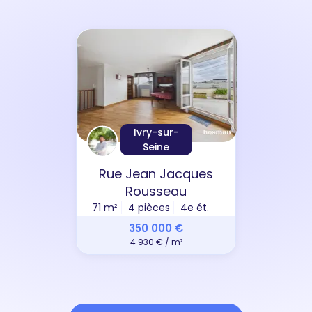
Ivry-sur-
Seine
Rue Jean Jacques
Rousseau
71 m²
4 pièces
4e ét.
350 000 €
4 930 € / m²