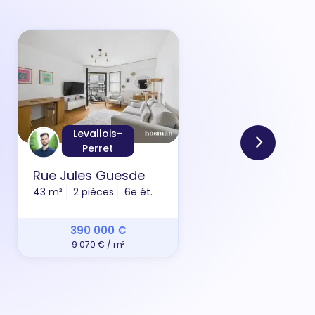
Levallois-
Perret
Rue Jules Guesde
Rue 
43 m²
2 pièces
6e ét.
31 m²
390 000 €
9 070 € / m²