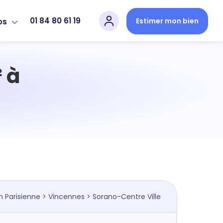
01 84 80 61 19
Estimer mon bien
os
 à
n Parisienne
>
Vincennes
> Sorano-Centre Ville