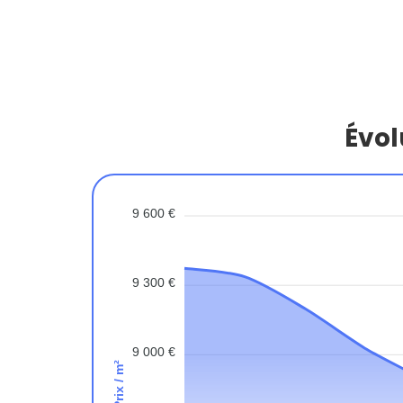
Évol
9 600 €
9 300 €
9 000 €
Prix / m²