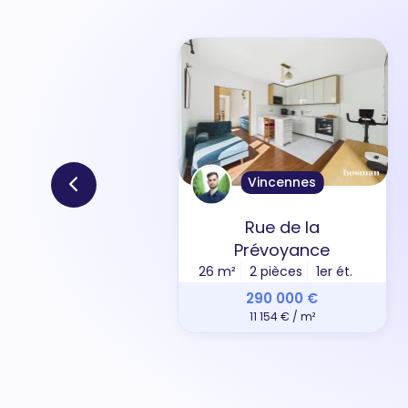
Vincennes
Rue de la
Prévoyance
26 m²
2 pièces
1er ét.
290 000 €
11 154 € / m²