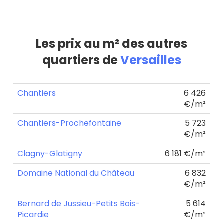
Les prix au m² des autres
quartiers de
Versailles
Chantiers
6 426
€/m²
Chantiers-Prochefontaine
5 723
€/m²
Clagny-Glatigny
6 181 €/m²
Domaine National du Château
6 832
€/m²
Bernard de Jussieu-Petits Bois-
5 614
Picardie
€/m²