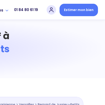
01 84 80 61 19
Estimer mon bien
os
 à
ts
arisienne
>
Versailles
> Bernard de Jussieu-Petits