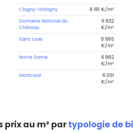
Clagny-Glatigny
6 181 €/m²
Domaine National du
6 832
Château
€/m²
Saint Louis
6 885
€/m²
Notre Dame
6 862
€/m²
Montreuil
6 051
€/m²
s prix au m² par
typologie de b