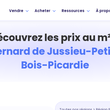
Vendre
Acheter
Ressources
À prop
écouvrez les prix au m²
ernard de Jussieu-Peti
Bois-Picardie
Toutes nos régions
>
Région P