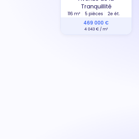
Tranquillité
116 m²
5 pièces
2e ét.
469 000 €
4 043 € / m²