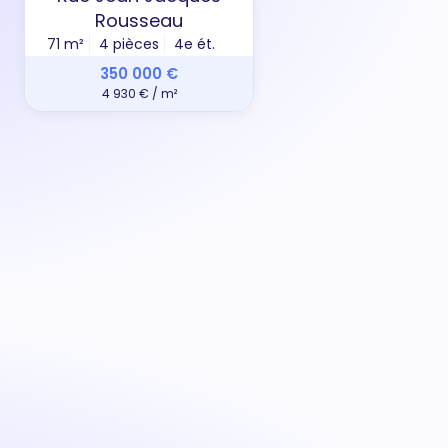
Rousseau
31 m²
71 m²
4 pièces
4e ét.
350 000 €
4 930 € / m²