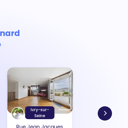
rnard
e
Ivry-sur-
Seine
Rue Jean Jacques
Rue 