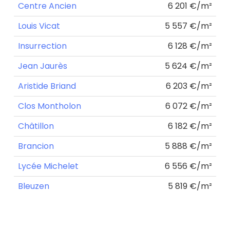
Centre Ancien
6 201 €/m²
Louis Vicat
5 557 €/m²
Insurrection
6 128 €/m²
Jean Jaurès
5 624 €/m²
Aristide Briand
6 203 €/m²
Clos Montholon
6 072 €/m²
Châtillon
6 182 €/m²
Brancion
5 888 €/m²
Lycée Michelet
6 556 €/m²
Bleuzen
5 819 €/m²