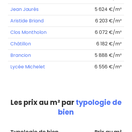
Jean Jaurès
5 624 €/m²
Aristide Briand
6 203 €/m²
Clos Montholon
6 072 €/m²
Châtillon
6 182 €/m²
Brancion
5 888 €/m²
Lycée Michelet
6 556 €/m²
Les prix au m² par
typologie de
bien
Typologie de bien
Prix au m²