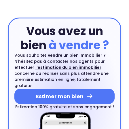
appartement. Ensuite, vous pourrez compléter cette
première estimation par une estimation à domicile par
un agent immobilier. Ce rendez-vous est gratuit et sans
engagement.
Estimer mon bien
Vous avez un
bien
à vendre ?
Vous souhaitez
vendre un bien immobilier
?
N'hésitez pas à contacter nos agents pour
effectuer
l'estimation du bien immobilier
concerné ou réalisez sans plus attendre une
première estimation en ligne, totalement
gratuite.
Estimer mon bien
Estimation 100% gratuite et sans engagement !