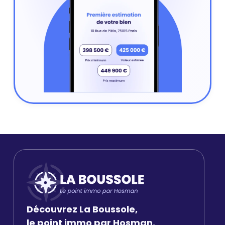
Découvrez La Boussole,
le point immo par Hosman.