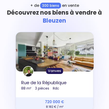
+ de
en vente
300 biens
Découvrez nos biens à vendre à
Bleuzen
Vanves
Rue de la République
88 m²
3 pièces
Rdc
720 000 €
8 182 € / m²