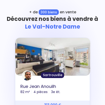
+ de
en vente
300 biens
Découvrez nos biens à vendre à
Le Val-Notre Dame
Sartrouville
Rue Jean Anouilh
82 m²
4 pièces
3e ét.
313 000 €