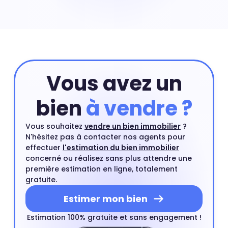
élevé que celui d'un appartement situé dans le même
quartier. Une maison en centre-ville ou proche d'un
centre ville est un type de bien très recherché par les
acheteurs.
Vous avez un
bien
à vendre ?
Vous souhaitez
vendre un bien immobilier
?
N'hésitez pas à contacter nos agents pour
effectuer
l'estimation du bien immobilier
concerné ou réalisez sans plus attendre une
première estimation en ligne, totalement
gratuite.
Estimer mon bien
Estimation 100% gratuite et sans engagement !