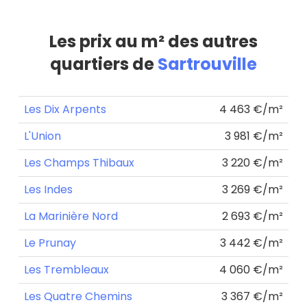
Les prix au m² des autres
quartiers de
Sartrouville
Les Dix Arpents
4 463 €/m²
L'Union
3 981 €/m²
Les Champs Thibaux
3 220 €/m²
Les Indes
3 269 €/m²
La Marinière Nord
2 693 €/m²
Le Prunay
3 442 €/m²
Les Trembleaux
4 060 €/m²
Les Quatre Chemins
3 367 €/m²