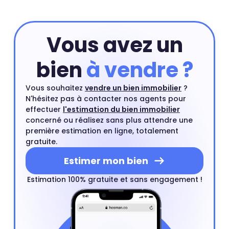
estimation en ligne et compléter si besoin cette
estimation par un rendez-vous avec l'un de nos agents
du quartier.
Estimer mon bien
Vous avez un
bien
à vendre ?
Vous souhaitez
vendre un bien immobilier
?
N'hésitez pas à contacter nos agents pour
effectuer
l'estimation du bien immobilier
concerné ou réalisez sans plus attendre une
première estimation en ligne, totalement
gratuite.
Estimer mon bien
Estimation 100% gratuite et sans engagement !