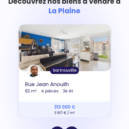
Découvrez nos biens à vendre à
La Plaine
Sartrouville
Rue Jean Anouilh
82 m²
4 pièces
3e ét.
313 000 €
3 817 € / m²