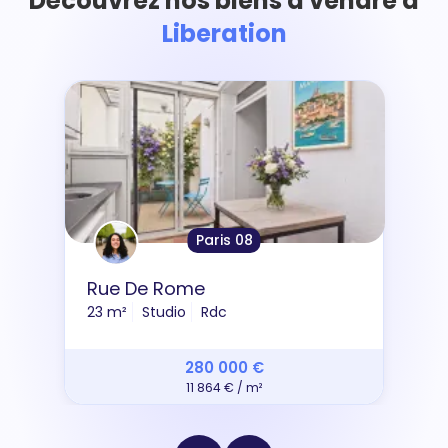
Découvrez nos biens à vendre à
Liberation
Paris 08
Rue De Rome
23 m²
Studio
Rdc
280 000 €
11 864 € / m²