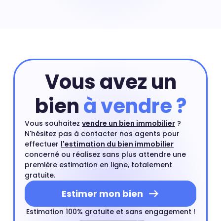
maisons sont des biens immobiliers rares en centre-
ville et leurs prix peuvent exploser à certains endroits.
Prix maison Charles de Gaulle : 8 462 €
Vous avez un
bien
à vendre ?
Vous souhaitez
vendre un bien immobilier
?
N'hésitez pas à contacter nos agents pour
effectuer
l'estimation du bien immobilier
concerné ou réalisez sans plus attendre une
première estimation en ligne, totalement
gratuite.
Estimer mon bien
Estimation 100% gratuite et sans engagement !