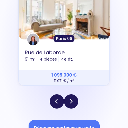
Paris 08
Rue de Laborde
91 m²
4 pièces
4e ét.
1 095 000 €
11 971 € / m²
Découvrir nos biens en vente