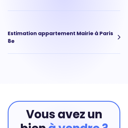
des quartiers de ville.
Prix maison Mairie : 11 411 € Les maisons dans le quartier
de Mairie à Paris 8e sont des biens immobiliers rares qui
affichent un prix au m² souvent élevé.
Estimation appartement Mairie à Paris
8e
Pour obtenir la valeur de votre appartement situé dans
le quartier de Mairie à Paris 8e vous pouvez commencer
par réaliser une estimation en ligne qui prend en
compte les critères principaux de votre appartement.
Ensuite, vous pourrez compléter cette première
estimation par une estimation à domicile par un agent
immobilier. Ce rendez-vous est gratuit et sans
engagement.
Estimer mon bien
Vous avez un