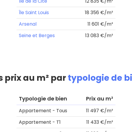
Île de la Cité
12 835 €/m²
Île Saint Louis
18 356 €/m²
Arsenal
11 601 €/m²
Seine et Berges
13 083 €/m²
s prix au m² par
typologie de b
Typologie de bien
Prix au m²
Appartement - Tous
11 497 €/m²
Appartement - T1
11 433 €/m²