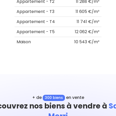
Appartement - T2
11 288 €/m²
Appartement - T3
11 605 €/m²
Appartement - T4
11 741 €/m²
Appartement - T5
12 062 €/m²
Maison
10 543 €/m²
+ de
en vente
300 biens
ouvrez nos biens à vendre à
S