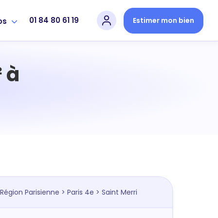
01 84 80 61 19
Estimer mon bien
os
 à
Région Parisienne
>
Paris 4e
> Saint Merri