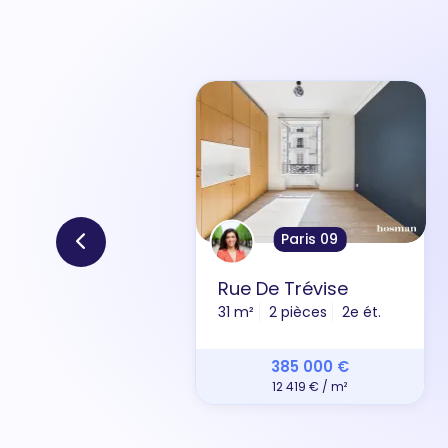
Paris 09
Rue De Trévise
31 m²
2 pièces
2e ét.
385 000 €
12 419 € / m²