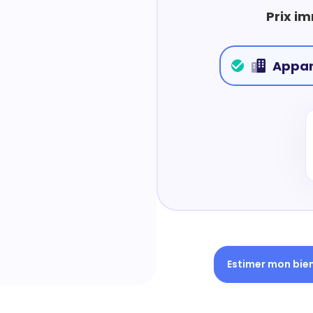
Prix i
Appa
Estimer mon bie