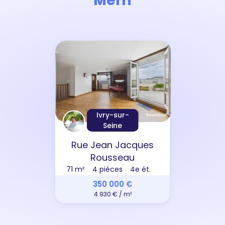
Merri
Ivry-sur-
Seine
Rue Jean Jacques
Rousseau
71 m²
4 pièces
4e ét.
350 000 €
4 930 € / m²