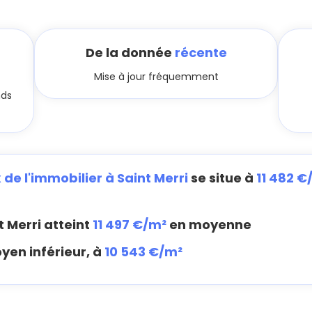
De la donnée
récente
Mise à jour fréquemment
nds
x de l'immobilier à Saint Merri
se situe à
11 482 €
t Merri atteint
11 497 €/m²
en moyenne
yen inférieur, à
10 543 €/m²