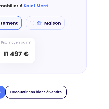
mmobilier à
Saint Merri
rtement
Maison
Prix moyen au m²
11 497 €
n
Découvrir nos biens à vendre