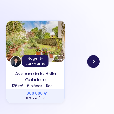
Nogent-
sur-Marne
Avenue de la Belle
All
Gabrielle
126 m²
6 pièces
Rdc
69 m
1 060 000 €
8 377 € / m²