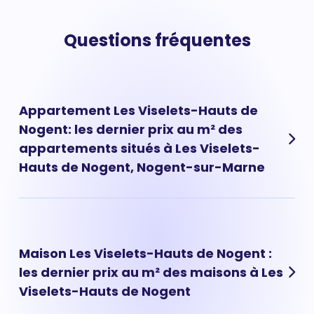
Questions fréquentes
Appartement Les Viselets-Hauts de
Nogent: les dernier prix au m² des
appartements situés à Les Viselets-
Hauts de Nogent, Nogent-sur-Marne
Les prix des appartements à Les Viselets-Hauts de
Nogent ont évolué très rapidement ces dernières
années. Aujourd'hui, le prix d'un appartement situé à Les
Maison Les Viselets-Hauts de Nogent :
Viselets-Hauts de Nogent est de 5 785 € au m² en
les dernier prix au m² des maisons à Les
moyenne.
Viselets-Hauts de Nogent