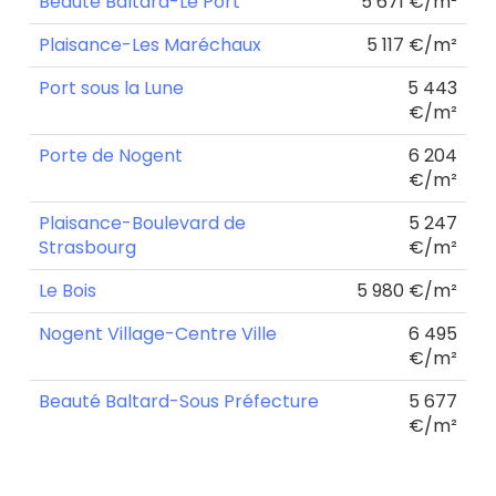
Beauté Baltard-Le Port
5 671 €/m²
Plaisance-Les Maréchaux
5 117 €/m²
Port sous la Lune
5 443
€/m²
Porte de Nogent
6 204
€/m²
Plaisance-Boulevard de
5 247
Strasbourg
€/m²
Le Bois
5 980 €/m²
Nogent Village-Centre Ville
6 495
€/m²
Beauté Baltard-Sous Préfecture
5 677
€/m²