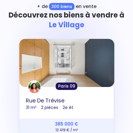
+ de
en vente
300 biens
Découvrez nos biens à vendre à
Le Village
Paris 09
Rue De Trévise
31 m²
2 pièces
2e ét.
385 000 €
12 419 € / m²