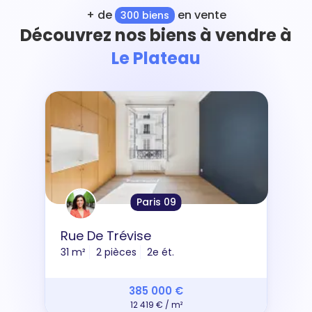
+ de
en vente
300 biens
Découvrez nos biens à vendre à
Le Plateau
Paris 09
Rue De Trévise
31 m²
2 pièces
2e ét.
385 000 €
12 419 € / m²