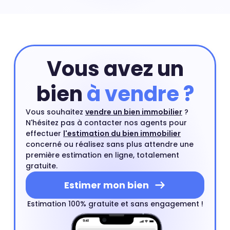
prend en compte les critères principaux de votre
appartement. Ensuite, vous pourrez compléter cette
première estimation par une estimation à domicile par
un agent immobilier. Ce rendez-vous est gratuit et sans
engagement.
Estimer mon bien
Vous avez un
bien
à vendre ?
Vous souhaitez
vendre un bien immobilier
?
N'hésitez pas à contacter nos agents pour
effectuer
l'estimation du bien immobilier
concerné ou réalisez sans plus attendre une
première estimation en ligne, totalement
gratuite.
Estimer mon bien
Estimation 100% gratuite et sans engagement !