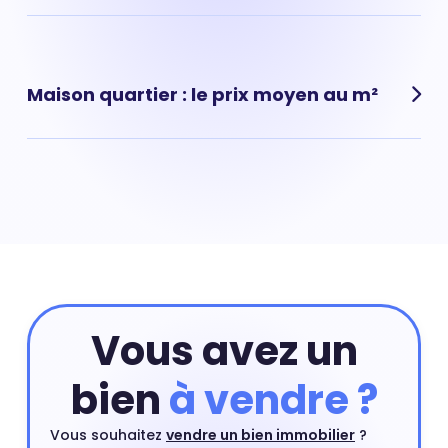
immobiliers.
Estimer mon bien
Vieux Pecq Cité, (Le Pecq) : prix moyen pour un
appartement : 4 966 € au m²
Maison quartier : le prix moyen au m²
Vieux Pecq Cité, (Le Pecq) : prix moyen pour une
maison : 5 322 € au m²
Vous avez un
bien
à vendre ?
Vous souhaitez
vendre un bien immobilier
?