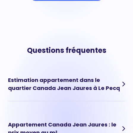
Questions fréquentes
Estimation appartement dans le
quartier Canada Jean Jaures à Le Pecq
Les prix au m² moyen vous donnent une tendance de
marché mais ne permettent pas calculer avec
précision la vraie valeur de votre appartement situé à
Appartement Canada Jean Jaures : le
Canada Jean Jaures, (Le Pecq). Pour savoir combien
prix moyen au m²