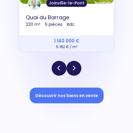
Joinville-le-Pont
Quai du Barrage
220 m²
6 pièces
Rdc
1 140 000 €
5 182 € / m²
Découvrir nos biens en vente