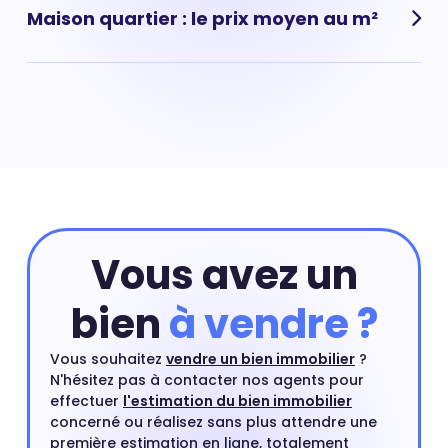
Maison quartier : le prix moyen au m²
Platanes, (Joinville-le-Pont) : prix moyen pour une
maison : 5 387 € au m²
Vous avez un
bien
à vendre ?
Vous souhaitez
vendre un bien immobilier
?
N'hésitez pas à contacter nos agents pour
effectuer
l'estimation du bien immobilier
concerné ou réalisez sans plus attendre une
première estimation en ligne, totalement