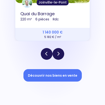
Joinville-le-Pont
Quai du Barrage
220 m²
6 pièces
Rdc
1 140 000 €
5 182 € / m²
Découvrir nos biens en vente