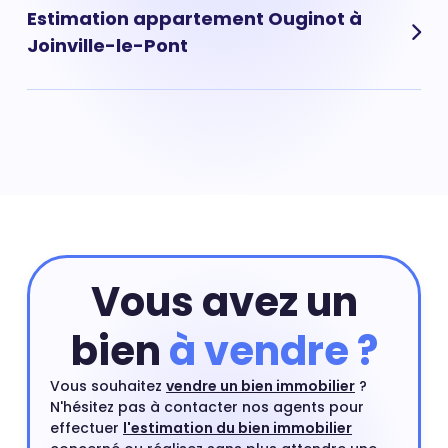
immobiliers rares qui affichent un prix au m² souvent
Estimation appartement Ouginot à
élevé.
Joinville-le-Pont
Pour obtenir la valeur de votre appartement situé dans
le quartier de Ouginot à Joinville-le-Pont vous pouvez
commencer par réaliser une estimation en ligne qui
prend en compte les critères principaux de votre
appartement. Ensuite, vous pourrez compléter cette
première estimation par une estimation à domicile par
un agent immobilier. Ce rendez-vous est gratuit et sans
engagement.
Estimer mon bien
Vous avez un
bien
à vendre ?
Vous souhaitez
vendre un bien immobilier
?
N'hésitez pas à contacter nos agents pour
effectuer
l'estimation du bien immobilier