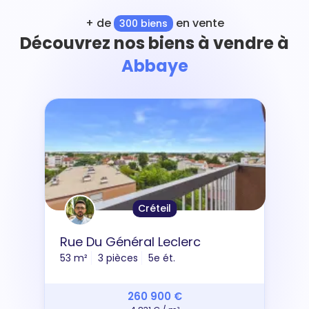
+ de
en vente
300 biens
Découvrez nos biens à vendre à
Abbaye
Créteil
Rue Du Général Leclerc
53 m²
3 pièces
5e ét.
260 900 €