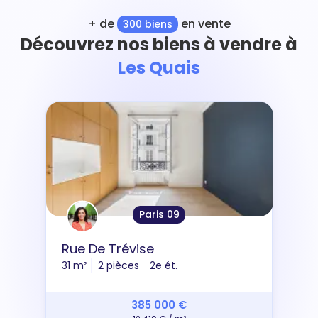
+ de
en vente
300 biens
Découvrez nos biens à vendre à
Les Quais
Paris 09
Rue De Trévise
31 m²
2 pièces
2e ét.
385 000 €