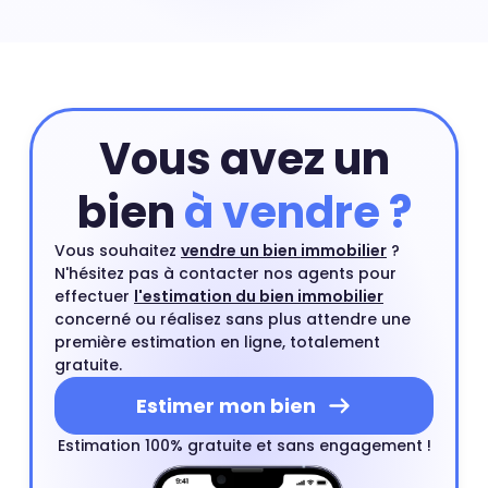
d'étage. Pour connaître la valeur précise de votre
appartement vous pouvez commencer par une
estimation en ligne et compléter si besoin cette
estimation par un rendez-vous avec l'un de nos agents
du quartier.
Estimer mon bien
Vous avez un
bien
à vendre ?
Vous souhaitez
vendre un bien immobilier
?
N'hésitez pas à contacter nos agents pour
effectuer
l'estimation du bien immobilier
concerné ou réalisez sans plus attendre une
première estimation en ligne, totalement
gratuite.
Estimer mon bien
Estimation 100% gratuite et sans engagement !