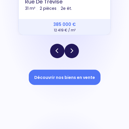
Rue De Trévise
31 m²
2 pièces
2e ét.
385 000 €
12 419 € / m²
Découvrir nos biens en vente