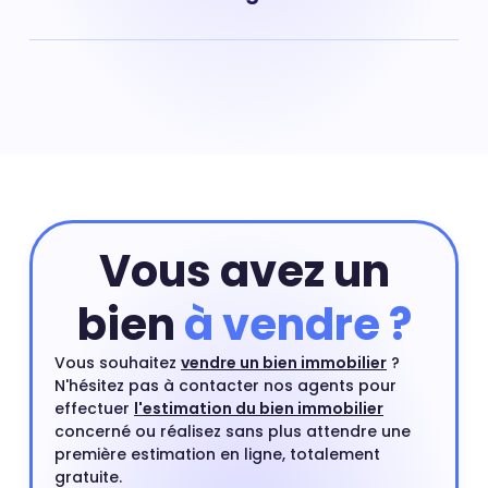
compter en moyenne 4 411 € pour un m².
Prix maison Centre Ville-Jonchère : 4 934 € Acheter
une maison nécessite souvent de payer un prix au m²
plus élevé que celui d'un appartement situé dans le
même quartier. Une maison en centre-ville ou proche
d'un centre ville est un type de bien très recherché par
les acheteurs.
Vous avez un
bien
à vendre ?
Vous souhaitez
vendre un bien immobilier
?
N'hésitez pas à contacter nos agents pour
effectuer
l'estimation du bien immobilier
concerné ou réalisez sans plus attendre une
première estimation en ligne, totalement
gratuite.