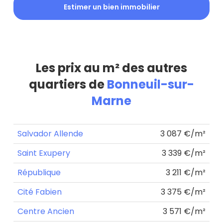
Estimer un bien immobilier
Les prix au m² des autres
quartiers de
Bonneuil-sur-
Marne
Salvador Allende
3 087 €/m²
Saint Exupery
3 339 €/m²
République
3 211 €/m²
Cité Fabien
3 375 €/m²
Centre Ancien
3 571 €/m²