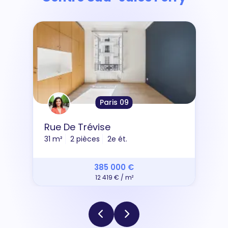
Paris 09
Rue De Trévise
31 m²
2 pièces
2e ét.
385 000 €
12 419 € / m²