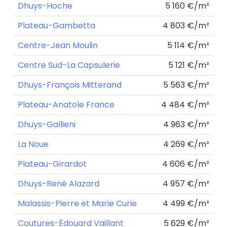
Dhuys-Hoche
5 160 €/m²
Plateau-Gambetta
4 803 €/m²
Centre-Jean Moulin
5 114 €/m²
Centre Sud-La Capsulerie
5 121 €/m²
Dhuys-François Mitterand
5 563 €/m²
Plateau-Anatole France
4 484 €/m²
Dhuys-Gallieni
4 963 €/m²
La Noue
4 269 €/m²
Plateau-Girardot
4 606 €/m²
Dhuys-René Alazard
4 957 €/m²
Malassis-Pierre et Marie Curie
4 499 €/m²
Coutures-Édouard Vaillant
5 629 €/m²