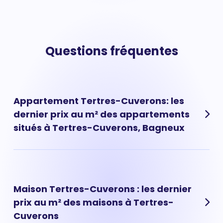
Questions fréquentes
Appartement Tertres-Cuverons: les
dernier prix au m² des appartements
situés à Tertres-Cuverons, Bagneux
Les prix des appartements à Tertres-Cuverons ont
évolué très rapidement ces dernières années.
Aujourd'hui, le prix d'un appartement situé à Tertres-
Maison Tertres-Cuverons : les dernier
Cuverons est de 0 € au m² en moyenne.
prix au m² des maisons à Tertres-
Cuverons