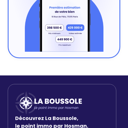
Découvrez La Boussole,
le point immo par Hosman.