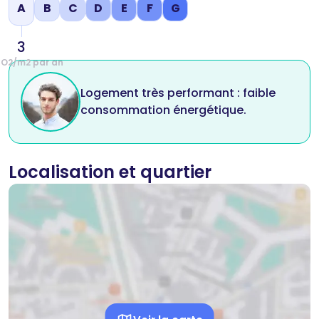
A
B
C
D
E
F
G
kWh/m2 par an
3
CO2/m2 par an
Logement très performant : faible
consommation énergétique.
Localisation et quartier