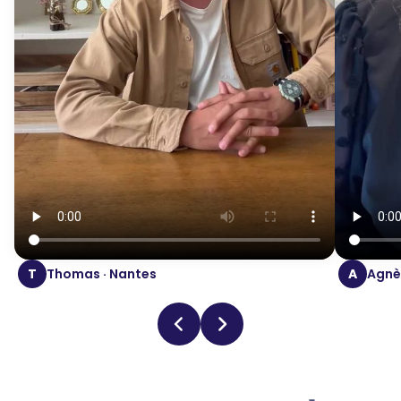
T
Thomas · Nantes
A
Agnès