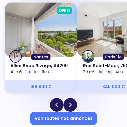
DPE D
Nantes
Paris 11e
Allée Beau Rivage, 44200
Rue Saint-Maur, 750
41 m²
2p
1c
9e ét.
29 m²
1p
0c
4e ét.
188 900 €
345 000 €
Voir toutes nos annonces