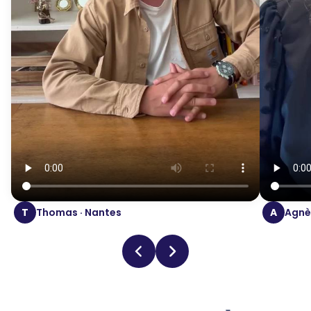
T
Thomas · Nantes
A
Agnès