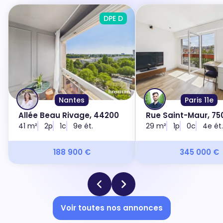
DPE D
Nantes
Paris 11e
Allée Beau Rivage, 44200
Rue Saint-Maur, 750
41 m²
2p
1c
9e ét.
29 m²
1p
0c
4e ét.
188 900 €
345 000 €
Voir toutes nos annonces