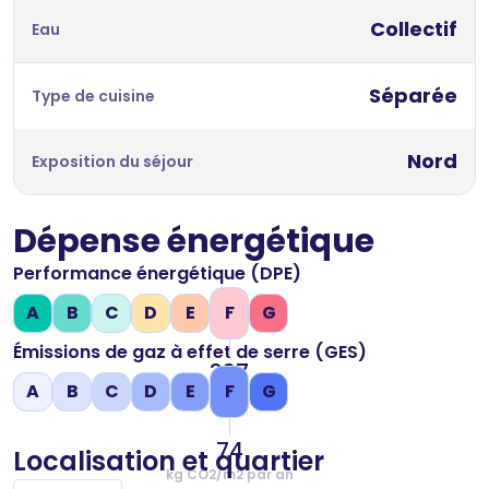
Collectif
Eau
Séparée
Type de cuisine
Nord
Exposition du séjour
Dépense énergétique
Performance énergétique (DPE)
A
B
C
D
E
F
G
Émissions de gaz à effet de serre (GES)
337
A
B
C
D
E
F
G
kWh/m2 par an
74
Localisation et quartier
kg CO2/m2 par an