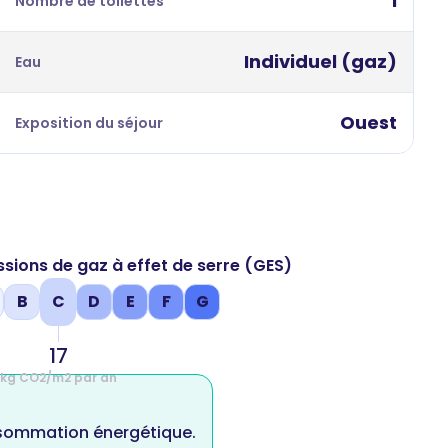
1
Nombre de toilettes
Individuel (gaz)
Eau
Ouest
Exposition du séjour
ssions de gaz à effet de serre (GES)
B
C
D
E
F
G
17
kg CO2/m2 par an
nsommation énergétique.