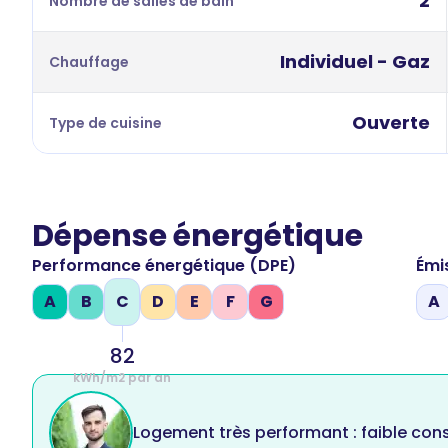
2
Nombre de salles de bain
Individuel - Gaz
Chauffage
Ouverte
Type de cuisine
Dépense énergétique
Performance énergétique (DPE)
Émi
A
B
C
D
E
F
G
A
82
kWh/m2 par an
Logement très performant : faible co