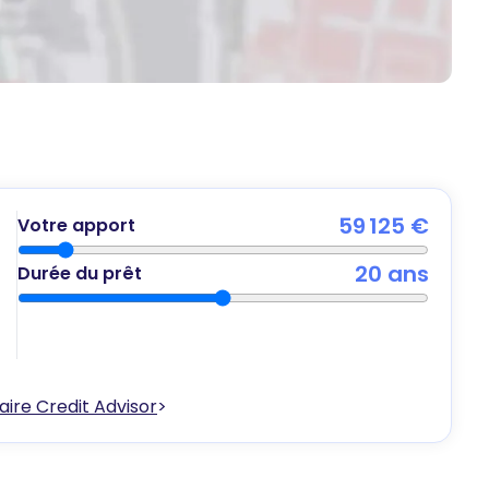
59 125 €
Votre apport
20
ans
Durée du prêt
ire Credit Advisor
>