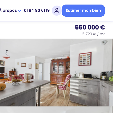
À propos
01 84 80 61 19
Estimer mon bien
550 000 €
5 729 € / m²