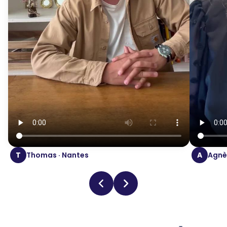
T
Thomas · Nantes
A
Agnès