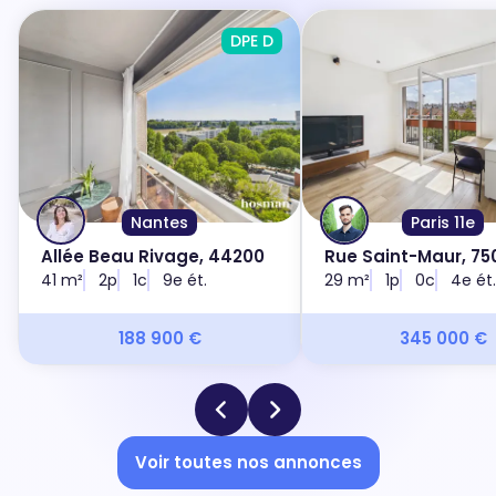
DPE D
Nantes
Paris 11e
Allée Beau Rivage, 44200
Rue Saint-Maur, 750
41 m²
2p
1c
9e ét.
29 m²
1p
0c
4e ét.
188 900 €
345 000 €
Voir toutes nos annonces