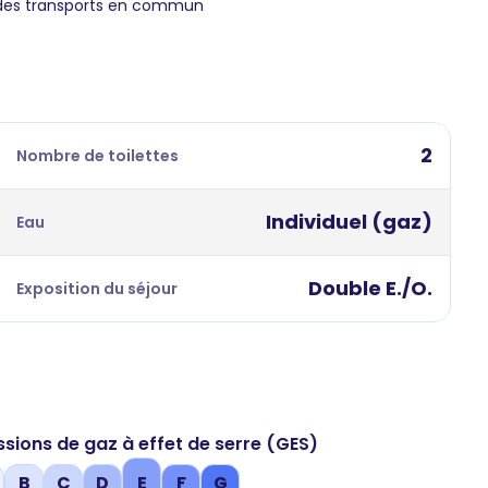
 des transports en commun
2
Nombre de toilettes
Individuel (gaz)
Eau
Double E./O.
Exposition du séjour
ssions de gaz à effet de serre (GES)
B
C
D
E
F
G