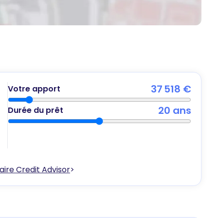
37 518 €
Votre apport
20
ans
Durée du prêt
ire Credit Advisor
>