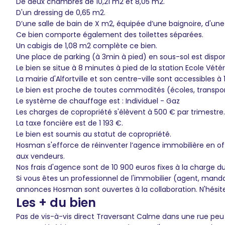
De deux chambres de 10,21 m2 et 8,05 m2.
D'un dressing de 0,65 m2.
D’une salle de bain de X m2, équipée d’une baignoire, d'
Ce bien comporte également des toilettes séparées.
Un cabigis de 1,08 m2 complète ce bien.
Une place de parking (à 3min à pied) en sous-sol est dispo
Le bien se situe à 8 minutes à pied de la station Ecole Vétér
La mairie d'Alfortville et son centre-ville sont accessibles 
Le bien est proche de toutes commodités (écoles, transp
Le système de chauffage est : Individuel - Gaz
Les charges de copropriété s'élèvent à 500 € par trimestre.
La taxe foncière est de 1 193 €.
Le bien est soumis au statut de copropriété.
Hosman s'efforce de réinventer l’agence immobilière en of
aux vendeurs.
Nos frais d'agence sont de 10 900 euros fixes à la charge d
Si vous êtes un professionnel de l'immobilier (agent, mand
annonces Hosman sont ouvertes à la collaboration. N'hésit
Les + du bien
Pas de vis-à-vis direct Traversant Calme dans une rue pe