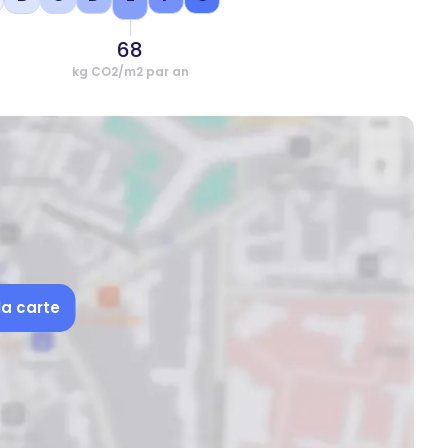
68
kg CO2/m2 par an
la carte