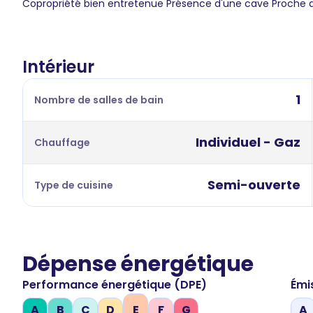
Copropriété bien entretenue Présence d'une cave Proche
Intérieur
1
Nombre de salles de bain
Individuel - Gaz
Chauffage
Semi-ouverte
Type de cuisine
Dépense énergétique
Performance énergétique (DPE)
Émi
A
B
C
D
E
F
G
A