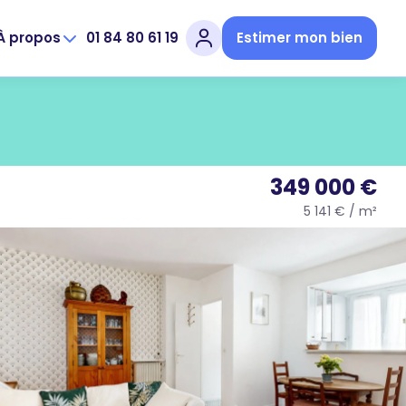
À propos
01 84 80 61 19
Estimer mon bien
349 000 €
5 141 € / m²