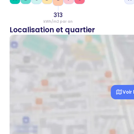
313
kWh/m2 par an
Localisation et quartier
Voir 